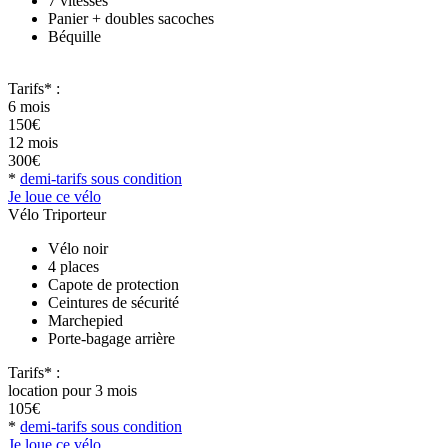
7 vitesses
Panier + doubles sacoches
Béquille
Tarifs* :
6 mois
150€
12 mois
300€
*
demi-tarifs sous condition
Je loue ce vélo
Vélo Triporteur
Vélo noir
4 places
Capote de protection
Ceintures de sécurité
Marchepied
Porte-bagage arrière
Tarifs* :
location pour 3 mois
105€
*
demi-tarifs sous condition
Je loue ce vélo